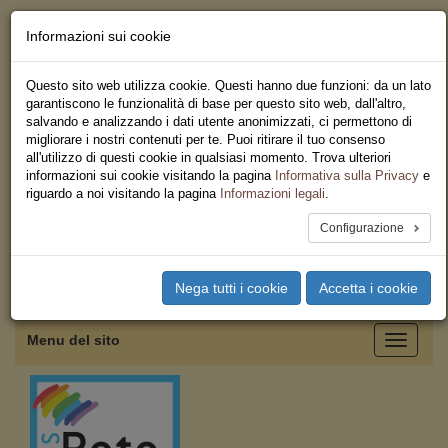
Informazioni sui cookie
Chi siamo - Statuto
Le nostre sedi
Questo sito web utilizza cookie. Questi hanno due funzioni: da un lato
Servizi
garantiscono le funzionalità di base per questo sito web, dall'altro,
Iscriviti
salvando e analizzando i dati utente anonimizzati, ci permettono di
Ricerca
migliorare i nostri contenuti per te. Puoi ritirare il tuo consenso
Area Stampa
all'utilizzo di questi cookie in qualsiasi momento. Trova ulteriori
Privacy
informazioni sui cookie visitando la pagina
Informativa sulla Privacy
e
Federazione Regionale USB
riguardo a noi visitando la pagina
Informazioni legali
.
Friuli Venezia Giulia
Configurazione
Toggle
Nega tutti i cookie
Accetta i cookie
navigation
Menu del sito
Toggle
navigati