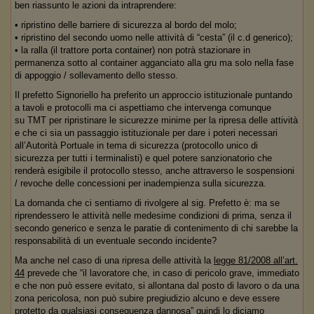
ben riassunto le azioni da intraprendere:
• ripristino delle barriere di sicurezza al bordo del molo;
• ripristino del secondo uomo nelle attività di “cesta” (il c.d generico);
• la ralla (il trattore porta container) non potrà stazionare in
permanenza sotto al container agganciato alla gru ma solo nella fase
di appoggio / sollevamento dello stesso.
Il prefetto Signoriello ha preferito un approccio istituzionale puntando
a tavoli e protocolli ma ci aspettiamo che intervenga comunque
su TMT per ripristinare le sicurezze minime per la ripresa delle attività
e che ci sia un passaggio istituzionale per dare i poteri necessari
all’Autorità Portuale in tema di sicurezza (protocollo unico di
sicurezza per tutti i terminalisti) e quel potere sanzionatorio che
renderà esigibile il protocollo stesso, anche attraverso le sospensioni
/ revoche delle concessioni per inadempienza sulla sicurezza.
La domanda che ci sentiamo di rivolgere al sig. Prefetto è: ma se
riprendessero le attività nelle medesime condizioni di prima, senza il
secondo generico e senza le paratie di contenimento di chi sarebbe la
responsabilità di un eventuale secondo incidente?
Ma anche nel caso di una ripresa delle attività la
legge 81/2008 all’art.
44
prevede che “il lavoratore che, in caso di pericolo grave, immediato
e che non può essere evitato, si allontana dal posto di lavoro o da una
zona pericolosa, non può subire pregiudizio alcuno e deve essere
protetto da qualsiasi conseguenza dannosa” quindi lo diciamo