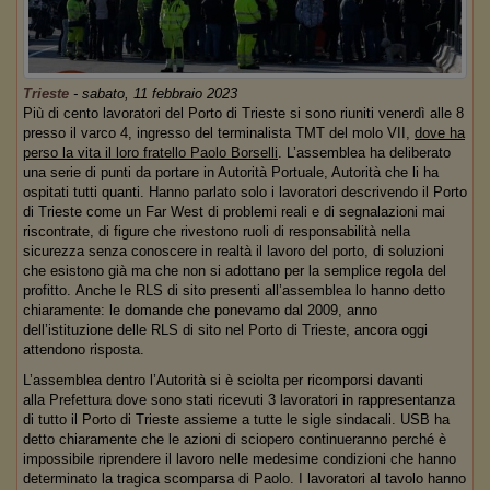
Trieste
-
sabato, 11 febbraio 2023
Più di cento lavoratori del Porto di Trieste si sono riuniti venerdì alle 8
presso il varco 4, ingresso del terminalista TMT del molo VII,
dove ha
perso la vita il loro fratello Paolo Borselli
. L’assemblea ha deliberato
una serie di punti da portare in Autorità Portuale, Autorità che li ha
ospitati tutti quanti. Hanno parlato solo i lavoratori descrivendo il Porto
di Trieste come un Far West
di problemi reali e di segnalazioni mai
riscontrate, di figure che rivestono ruoli di responsabilità nella
sicurezza senza conoscere in realtà il lavoro del porto, di soluzioni
che esistono già ma che non si adottano per la semplice regola del
profitto. Anche le RLS di sito presenti all’assemblea lo hanno detto
chiaramente: le domande che ponevamo dal 2009, anno
dell’istituzione delle RLS di sito nel Porto di Trieste, ancora oggi
attendono risposta.
L’assemblea dentro l’Autorità si è sciolta per ricomporsi davanti
alla Prefettura dove sono stati ricevuti 3 lavoratori in rappresentanza
di tutto il Porto di Trieste assieme a tutte le sigle sindacali. USB ha
detto chiaramente che le azioni di sciopero continueranno perché è
impossibile riprendere il lavoro nelle medesime condizioni che hanno
determinato la tragica scomparsa di Paolo. I lavoratori al tavolo hanno